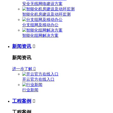
安全无线网络建设方案
智能化机房建设及动环监测
分支组网及移动办公
智能化组网解决方案
新闻资讯

新闻资讯
进一步了解

开云官方在线入口
行业新闻
工程案例

工程案例