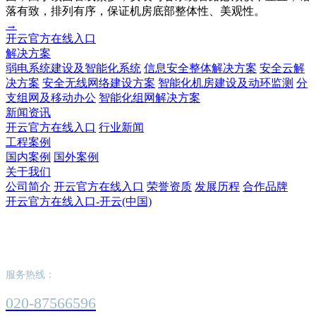
落有致，排列有序，保证机房底部整体性、美观性。
→
开云官方在线入口
解决方案
弱电系统建设及智能化系统
信息安全整体解决方案
安全云解
决方案
安全无线网络建设方案
智能化机房建设及动环监测
分
支组网及移动办公
智能化组网解决方案
新闻资讯
开云官方在线入口
行业新闻
工程案例
国内案例
国外案例
关于我们
公司简介
开云官方在线入口
荣誉资质
发展历程
合作品牌
开云官方在线入口-开云(中国)
开云官方在线入口-开云(中国)
服务热线：
020-87566596