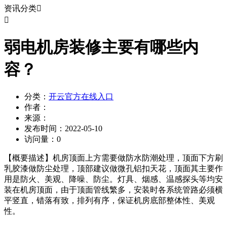
资讯分类


弱电机房装修主要有哪些内
容？
分类：
开云官方在线入口
作者：
来源：
发布时间：
2022-05-10
访问量：
0
【概要描述】
机房顶面上方需要做防水防潮处理，顶面下方刷
乳胶漆做防尘处理，顶部建议做微孔铝扣天花，顶面其主要作
用是防火、美观、降噪、防尘。灯具、烟感、温感探头等均安
装在机房顶面，由于顶面管线繁多，安装时各系统管路必须横
平竖直，错落有致，排列有序，保证机房底部整体性、美观
性。