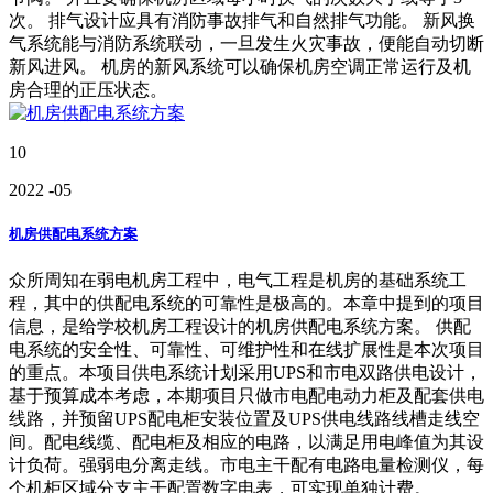
次。 排气设计应具有消防事故排气和自然排气功能。 新风换
气系统能与消防系统联动，一旦发生火灾事故，便能自动切断
新风进风。 机房的新风系统可以确保机房空调正常运行及机
房合理的正压状态。
10
2022
-05
机房供配电系统方案
众所周知在弱电机房工程中，电气工程是机房的基础系统工
程，其中的供配电系统的可靠性是极高的。本章中提到的项目
信息，是给学校机房工程设计的机房供配电系统方案。 供配
电系统的安全性、可靠性、可维护性和在线扩展性是本次项目
的重点。本项目供电系统计划采用UPS和市电双路供电设计，
基于预算成本考虑，本期项目只做市电配电动力柜及配套供电
线路，并预留UPS配电柜安装位置及UPS供电线路线槽走线空
间。配电线缆、配电柜及相应的电路，以满足用电峰值为其设
计负荷。强弱电分离走线。市电主干配有电路电量检测仪，每
个机柜区域分支主干配置数字电表，可实现单独计费。